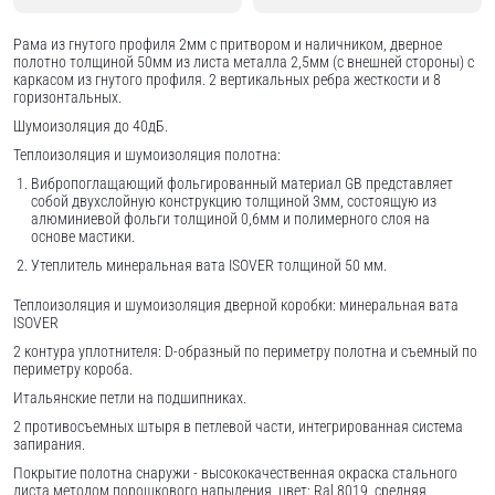
Рама из гнутого профиля 2мм с притвором и наличником, дверное
полотно толщиной 50мм из листа металла 2,5мм (с внешней стороны) c
каркасом из гнутого профиля. 2 вертикальных ребра жесткости и 8
горизонтальных.
Шумоизоляция до 40дБ.
Теплоизоляция и шумоизоляция полотна:
Вибропоглащающий фольгированный материал GB представляет
собой двухслойную конструкцию толщиной 3мм, состоящую из
алюминиевой фольги толщиной 0,6мм и полимерного слоя на
основе мастики.
Утеплитель минеральная вата ISOVER толщиной 50 мм.
Теплоизоляция и шумоизоляция дверной коробки: минеральная вата
ISOVER
2 контура уплотнителя: D-образный по периметру полотна и съемный по
периметру короба.
Итальянские петли на подшипниках.
2 противосъемных штыря в петлевой части, интегрированная система
запирания.
Покрытие полотна снаружи - высококачественная окраска стального
листа методом порошкового напыления, цвет: Ral 8019, средняя