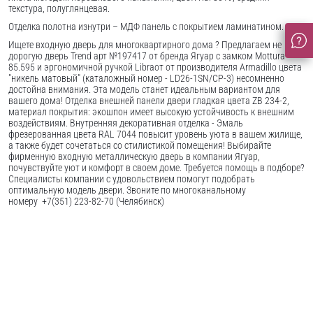
текстура, полуглянцевая.
Отделка полотна изнутри – МДФ панель с покрытием ламинатином.
Ищете входную дверь для многоквартирного дома ? Предлагаем не
дорогую дверь Trend арт №197417 от бренда Ягуар с замком Mottura
85.595 и эргономичной ручкой Libraот от производителя Armadillo цвета
"никель матовый" (каталожный номер - LD26-1SN/CP-3) несомненно
достойна внимания. Эта модель станет идеальным вариантом для
вашего дома! Отделка внешней панели двери гладкая цвета ZB 234-2,
материал покрытия: экошпон имеет высокую устойчивость к внешним
воздействиям. Внутренняя декоративная отделка - Эмаль
фрезерованная цвета RAL 7044 повысит уровень уюта в вашем жилище,
а также будет сочетаться со стилистикой помещения! Выбирайте
фирменную входную металлическую дверь в компании Ягуар,
почувствуйте уют и комфорт в своем доме. Требуется помощь в подборе?
Специалисты компании с удовольствием помогут подобрать
оптимальную модель двери. Звоните по многоканальному
номеру +7(351) 223-82-70 (Челябинск)