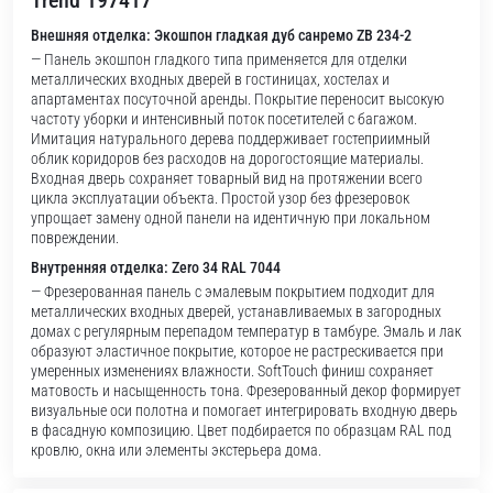
Trend 197417
Внешняя отделка: Экошпон гладкая дуб санремо ZB 234-2
— Панель экошпон гладкого типа применяется для отделки
металлических входных дверей в гостиницах, хостелах и
апартаментах посуточной аренды. Покрытие переносит высокую
частоту уборки и интенсивный поток посетителей с багажом.
Имитация натурального дерева поддерживает гостеприимный
облик коридоров без расходов на дорогостоящие материалы.
Входная дверь сохраняет товарный вид на протяжении всего
цикла эксплуатации объекта. Простой узор без фрезеровок
упрощает замену одной панели на идентичную при локальном
повреждении.
Внутренняя отделка: Zero 34 RAL 7044
— Фрезерованная панель с эмалевым покрытием подходит для
металлических входных дверей, устанавливаемых в загородных
домах с регулярным перепадом температур в тамбуре. Эмаль и лак
образуют эластичное покрытие, которое не растрескивается при
умеренных изменениях влажности. SoftTouch финиш сохраняет
матовость и насыщенность тона. Фрезерованный декор формирует
визуальные оси полотна и помогает интегрировать входную дверь
в фасадную композицию. Цвет подбирается по образцам RAL под
кровлю, окна или элементы экстерьера дома.