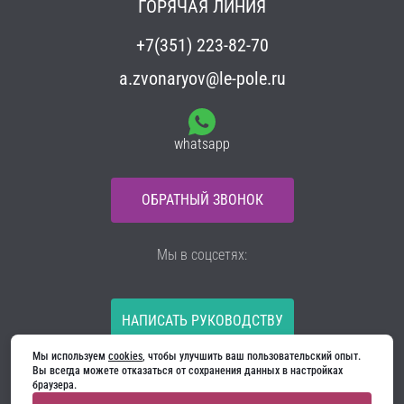
ГОРЯЧАЯ ЛИНИЯ
+7(351) 223-82-70
a.zvonaryov@le-pole.ru
whatsapp
ОБРАТНЫЙ ЗВОНОК
Мы в соцсетях:
НАПИСАТЬ РУКОВОДСТВУ
Мы используем 
cookies
, чтобы улучшить ваш пользовательский опыт. 
Все материалы на сайте принадлежат компании
Вы всегда можете отказаться от сохранения данных в настройках 
ООО «Ягуар-М» — входные и межкомнатные двери
браузера.
производителя. Копирование запрещено!