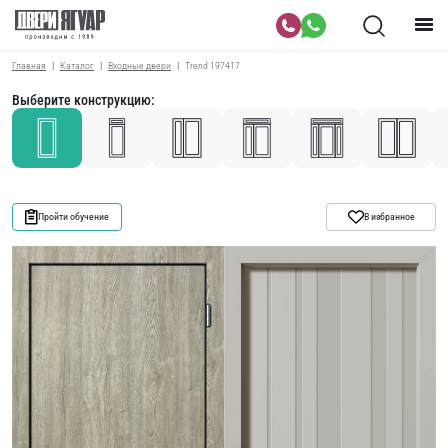
Главная
Каталог
Входные двери
Trend 197417
Выберите конструкцию:
Пройти обучение
В избранное