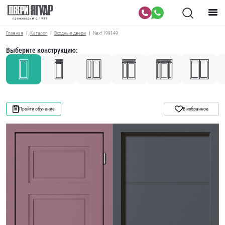
Главная
Каталог
Входные двери
Next 199149
Выберите конструкцию:
Пройти обучение
В избранное