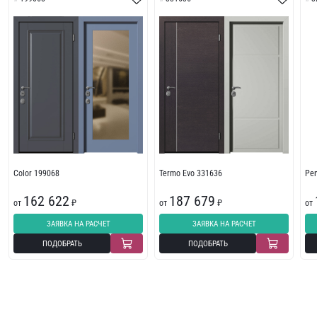
Color 199068
Termo Evo 331636
Pe
162 622
187 679
от
₽
от
₽
от
ЗАЯВКА НА РАСЧЕТ
ЗАЯВКА НА РАСЧЕТ
ПОДОБРАТЬ
ПОДОБРАТЬ