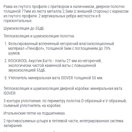
Рама из гнутого профиля с притвором и наличником, дверное полотно
толщиной 77мм из листа металла 2,5мм (с внешней стороны) c каркасом
из гнутого профиля. 2 вертикальных ребра жесткости и 8
горизонтальных.
Шумоизоляция до 55дБ.
Теплоизоляция и шумоизоляция полотна:
Фольгированный вспененный негорючий влагоизоляционный
материал «Пенофол», толщиной 5мм с поглощением до 70%
шумов.
ROCKWOOL Акустик Баттс - плиты 27 мм из негорючей,
экологически чистой каменной ваты с повышенной
звукоизоляцией 55дБ.
Утеплитель минеральная вата ISOVER толщиной 50 мм.
Теплоизоляция и шумоизоляция дверной коробки: минеральная вата
ISOVER
3 контура уплотнения: по периметру полотна D-образный и V-образный,
съемный уплотнитель на коробке.
Итальянские петли на подшипниках.
2 противосъемных штыря в петлевой части, интегрированная система
запирания.