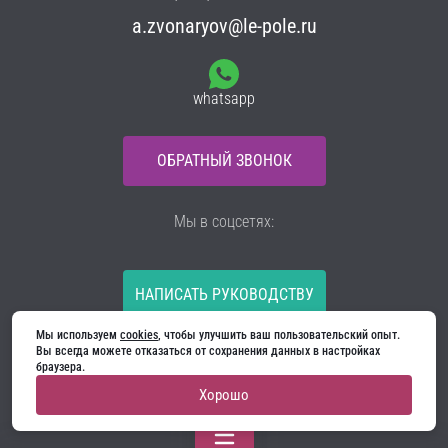
a.zvonaryov@le-pole.ru
whatsapp
ОБРАТНЫЙ ЗВОНОК
Мы в соцсетях:
НАПИСАТЬ РУКОВОДСТВУ
Мы используем 
cookies
, чтобы улучшить ваш пользовательский опыт. 
Все материалы на сайте принадлежат компании
Вы всегда можете отказаться от сохранения данных в настройках 
ООО «Ягуар-М» — входные и межкомнатные двери
браузера.
производителя. Копирование запрещено!
Хорошо
Политика конфиденциальности
Договор оферты
Cookie