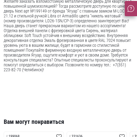
Желаете заказать взломостойкую металлическую дверь для квартиры с
повышенной шумоизоляцией? Тогда рассмотрите доступную по цене
дверь Next арт №199149 от бренда "Ягуар" с главным замком M-LOCK
21.12 и стильной ручкой Libra от Armadillo цвета "никель матовый"
(номер производителя: LD26-1SN/CP-3) определенно заинтересует Вас!
Наша дверь станет прекрасным вариантом из нашего ассортимента!
Отделка внешней панели с фрезеровкой цвета Сирень, материал
облицовки: Soft Touch устойчив к внешниму воздействию. Внутренняя
декоративная отделка Эмаль фрезерованная в цвете RAL 7024 повысит
уровень уюта в вашем жилище, будет в гармонии со стилистикой
помещения! Покупайте фирменную входную металлическую дверь от
производителя Ягуар, ощутите комфорт и уют в своем доме. Требуется
консультация специалиста? Опытные специалисты проконсультируют и
помогут определиться с выбором. Позвоните по номеру тел.: +7(351)
223-82-70 (Челябинск)!
Вам могут понравиться
199068
331636
3