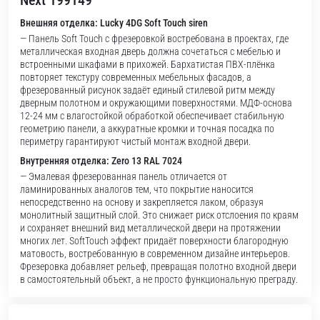
Next 199149
Внешняя отделка: Lucky 4DG Soft Touch siren
— Панель Soft Touch с фрезеровкой востребована в проектах, где
металлическая входная дверь должна сочетаться с мебелью и
встроенными шкафами в прихожей. Бархатистая ПВХ-плёнка
повторяет текстуру современных мебельных фасадов, а
фрезерованный рисунок задаёт единый стилевой ритм между
дверным полотном и окружающими поверхностями. МДФ-основа
12-24 мм с влагостойкой обработкой обеспечивает стабильную
геометрию панели, а аккуратные кромки и точная посадка по
периметру гарантируют чистый монтаж входной двери.
Внутренняя отделка: Zero 13 RAL 7024
— Эмалевая фрезерованная панель отличается от
ламинированных аналогов тем, что покрытие наносится
непосредственно на основу и закрепляется лаком, образуя
монолитный защитный слой. Это снижает риск отслоения по краям
и сохраняет внешний вид металлической двери на протяжении
многих лет. SoftTouch эффект придаёт поверхности благородную
матовость, востребованную в современном дизайне интерьеров.
Фрезеровка добавляет рельеф, превращая полотно входной двери
в самостоятельный объект, а не просто функциональную преграду.