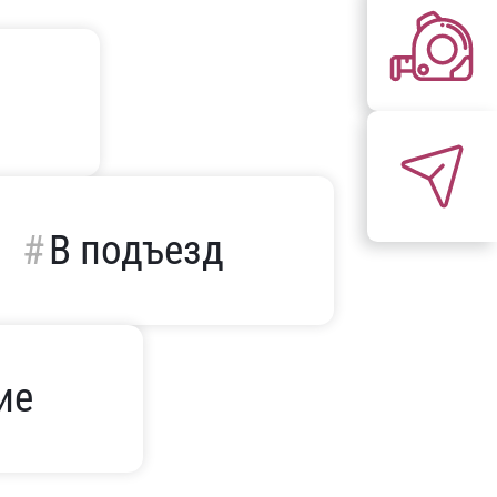
В подъезд
ие