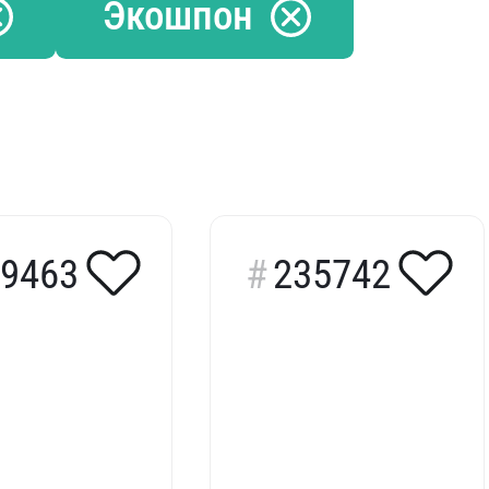
Экошпон
9463
235742