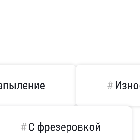
апыление
Изно
С фрезеровкой