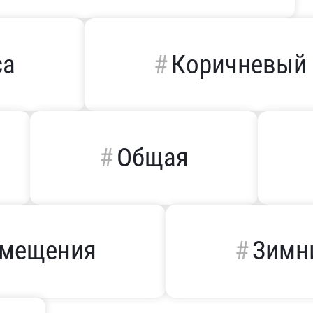
са
Коричневый
Общая
омещения
Зимн