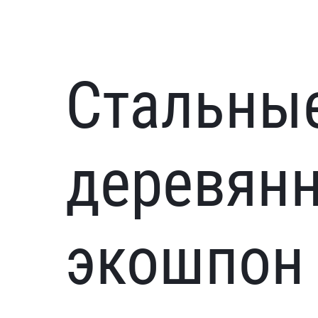
Стальные
деревян
экошпон