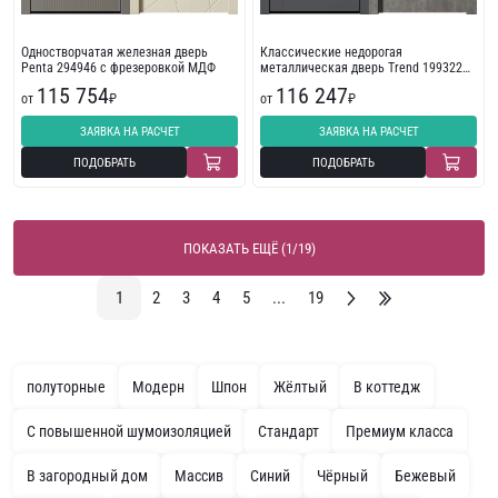
Одностворчатая железная дверь
Классические недорогая
Penta 294946 с фрезеровкой МДФ
металлическая дверь Trend 199322
экошпон
115 754
116 247
от
₽
от
₽
ЗАЯВКА НА РАСЧЕТ
ЗАЯВКА НА РАСЧЕТ
ПОДОБРАТЬ
ПОДОБРАТЬ
ПОКАЗАТЬ ЕЩЁ (1/19)
1
2
3
4
5
...
19
полуторные
Модерн
Шпон
Жёлтый
В коттедж
С повышенной шумоизоляцией
Стандарт
Премиум класса
В загородный дом
Массив
Синий
Чёрный
Бежевый