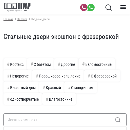
Главная
Каталог
Входные двери
Стальные двери экошпон с фрезеровкой
Кортекс
С багетом
Дорогие
Взломостойкие
Недорогие
Порошковое напыление
С фрезеровкой
В частный дом
Красный
С молдингом
одностворчатые
Влагостойкие