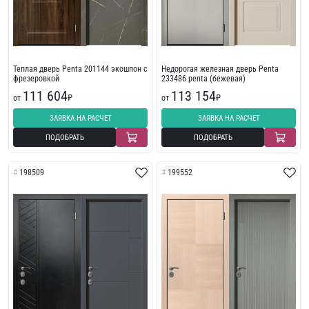
Теплая дверь Penta 201144 экошпон с
Недорогая железная дверь Penta
фрезеровкой
233486 penta (бежевая)
111 604
113 154
от
₽
от
₽
ЗАЯВКА НА РАСЧЕТ
ЗАЯВКА НА РАСЧЕТ
ПОДОБРАТЬ
ПОДОБРАТЬ
198509
199552