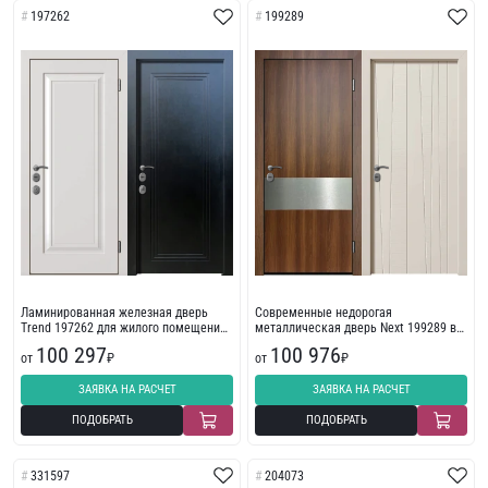
197262
199289
Ламинированная железная дверь
Современные недорогая
Trend 197262 для жилого помещения
металлическая дверь Next 199289 в
экошпон
многоквартирный дом
100 297
100 976
от
₽
от
₽
ЗАЯВКА НА РАСЧЕТ
ЗАЯВКА НА РАСЧЕТ
ПОДОБРАТЬ
ПОДОБРАТЬ
331597
204073