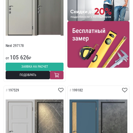
Next 297178
105 626
от
₽
ЗАЯВКА НА РАСЧЕТ
ПОДОБРАТЬ
197529
199182