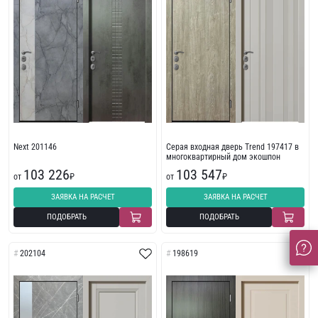
Next 201146
Серая входная дверь Trend 197417 в
многоквартирный дом экошпон
103 226
103 547
от
₽
от
₽
ЗАЯВКА НА РАСЧЕТ
ЗАЯВКА НА РАСЧЕТ
ПОДОБРАТЬ
ПОДОБРАТЬ
202104
198619