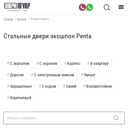
Главная
Каталог
Входные двери
Стальные двери экошпон Penta
С зеркалом
С экраном
Кортекс
В квартиру
Дорогие
С электронным замком
Умные
Окрашенные
С кодом
Синий
Взломостойкие
Коричневый