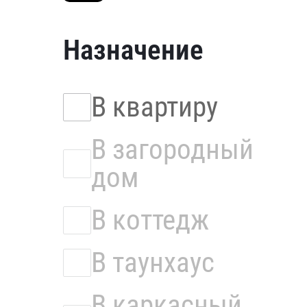
Назначение
В квартиру
В загородный
дом
В коттедж
В таунхаус
В каркасный