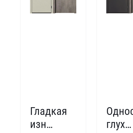
Гладкая
Одно
износостойкая
глуха