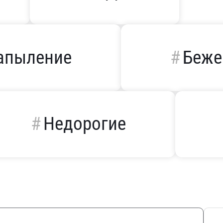
апыление
Беж
Недорогие