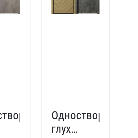
створчатая
Одностворчатая
я
глухая