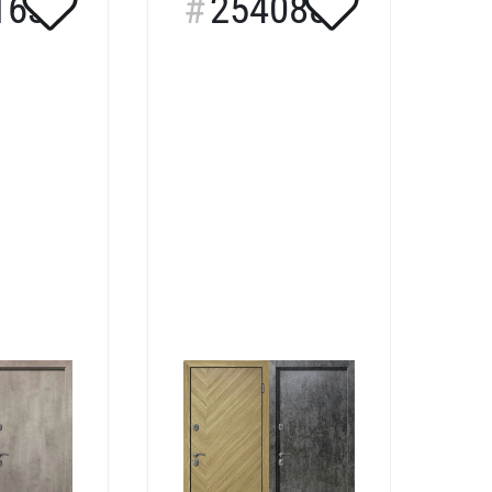
163
254088