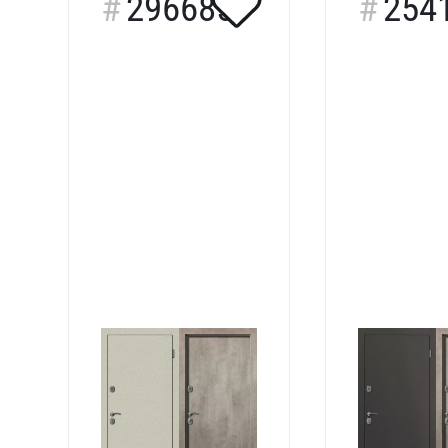
296685
254