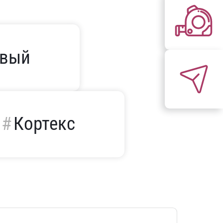
евый
Кортекс